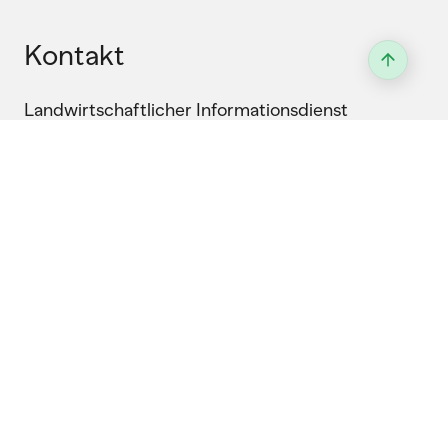
Kontakt
Landwirtschaftlicher Informationsdienst
Laubeggstrasse 68, 3006 Bern
031 359 59 77
Anfahrt & Wegbeschreibung
Allgemeine Informationen:
info@lid.ch
Shop
Informationstafeln, Broschüren oder