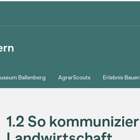
ern
tmuseum Ballenberg
AgrarScouts
Erlebnis Bauer
1.2 So kommunizier
Landwirtschaft