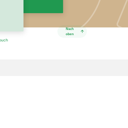
Nach
oben
buch
Shop
Informationstafeln,
Broschüren oder
06
Eventmaterial: Entdecke die
vielfältigen Angebote der