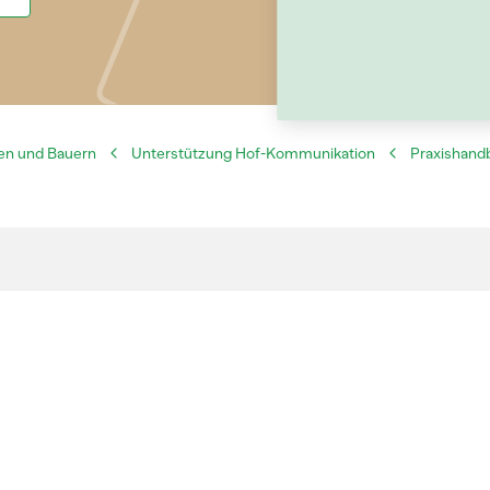
en und Bauern
Unterstützung Hof-Kommunikation
Praxishand
Kontakt
kationsmassnahmen die
Landwirtschaftlicher
ndwirtschaft und der
Informationsdienst
Laubeggstrasse 68, 30
Bern