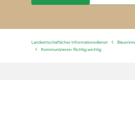
Landwirtschaftlicher Informationsdienst
Bäuerinn
Kommunizieren: Richtig wichtig
Der LID fördert mit vielfältigen Kommuni
Verständigung zwischen der Schweizer La
Öffentlichkeit seit 75 Jahren.