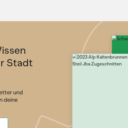
issen
ür Stadt
etter und
n deine