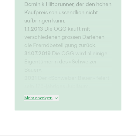
Dominik Hiltbrunner, der den hohen
Kaufpreis schlussendlich nicht
aufbringen kann.
1.1.2013
Die OGG kauft mit
verschiedenen grossen Darlehen
die Fremdbeteiligung zurück.
31.07.2019
Die OGG wird alleinige
Eigentümerin des «Schweizer
Bauer».
2021
Der «Schweizer Bauer» feiert
sein 175-jähriges Jubiläum.
Mehr anzeigen