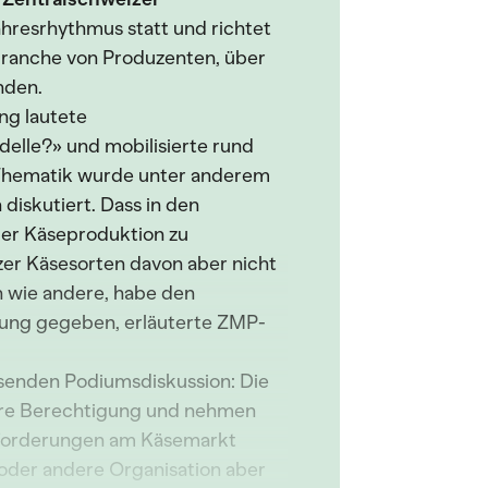
hresrhythmus statt und richtet
branche von Produzenten, über
nden.
ng lautete
delle?» und mobilisierte rund
 Thematik wurde unter anderem
diskutiert. Dass in den
er Käseproduktion zu
zer Käsesorten davon aber nicht
n wie andere, habe den
gung gegeben, erläuterte ZMP-
ssenden Podiumsdiskussion: Die
hre Berechtigung und nehmen
sforderungen am Käsemarkt
 oder andere Organisation aber