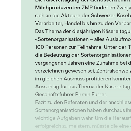
Milchproduzenten
ZMP findet im Zweija
sich an die Akteure der Schweizer Käse
Verarbeiter, Handel bis hin zu den Verbä
Das Thema der diesjährigen Käsereitagu
«Sortenorganisationen – alles Auslaufmo
100 Personen zur Teilnahme. Unter der
die Bedeutung der Sortenorganisationen 
vergangenen Jahren eine Zunahme bei d
verzeichnen gewesen sei, Zentralschwei
im gleichen Ausmass profitieren konnte
Ausschlag für das Thema der Käsereita
Geschäftsführer Pirmin Furrer.
Fazit zu den Referaten und der anschlie
Sortenorganisationen haben durchaus i
wichtige Aufgaben wahr. Um die Herau
erfolgreich zu meistern, müsste die eine