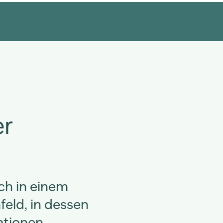
er
ch in einem
eld, in dessen
ationen