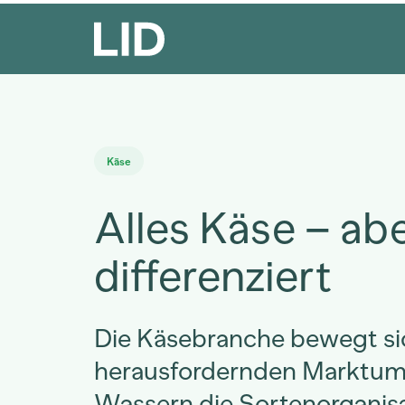
Käse
Alles Käse – ab
differenziert
Die Käsebranche bewegt si
herausfordernden Marktumf
Wassern die Sortenorganis