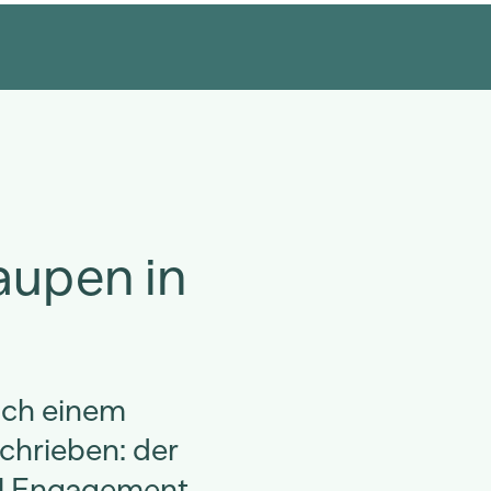
aupen in
sich einem
hrieben: der
el Engagement