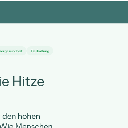
iergesundheit
Tierhaltung
ie Hitze
r den hohen
 Wie Menschen