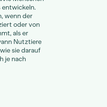
 entwickeln.
n, wenn der
iert oder von
t, als er
ann Nutztiere
wie sie darauf
h je nach