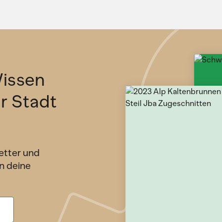
issen
ür Stadt
etter und
n deine