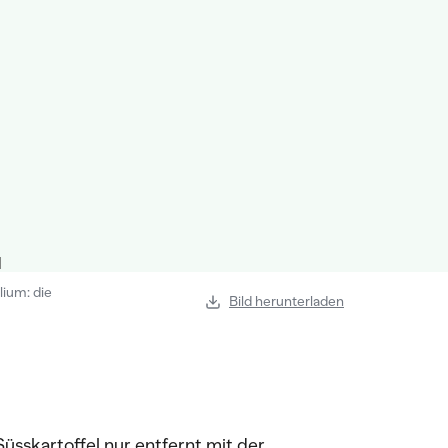
lium: die
Bild herunterladen
üsskartoffel nur entfernt mit der