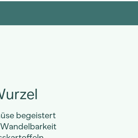
Wurzel
üse begeistert
 Wandelbarkeit
sskartoffeln