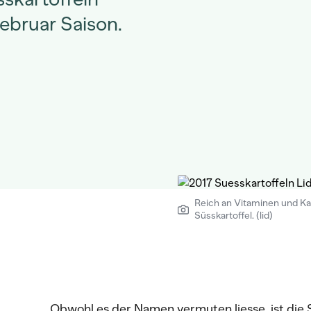
ebruar Saison.
Reich an Vitaminen und Ka
Süsskartoffel. (lid)
Obwohl es der Namen vermuten liesse, ist die S