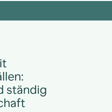
it
llen:
d ständig
chaft