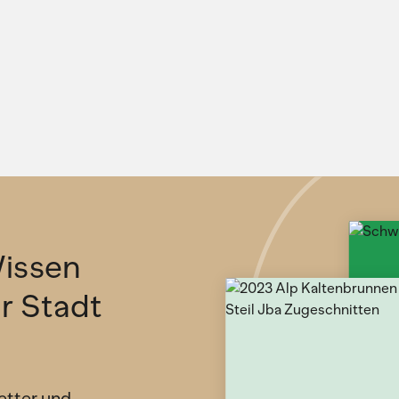
issen
ür Stadt
etter und