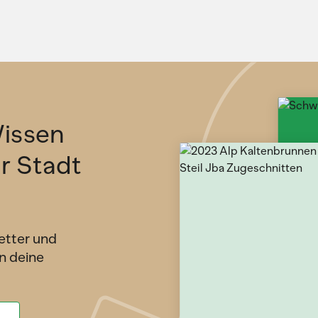
issen
ür Stadt
etter und
n deine