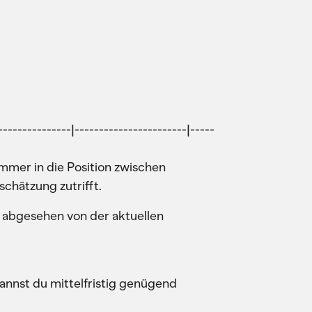
---------------|-----------------------|-----
mmer in die Position zwischen
chätzung zutrifft.
h, abgesehen von der aktuellen
annst du mittelfristig genügend