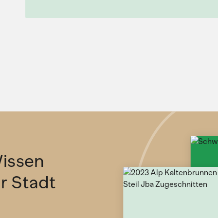
issen
ür Stadt