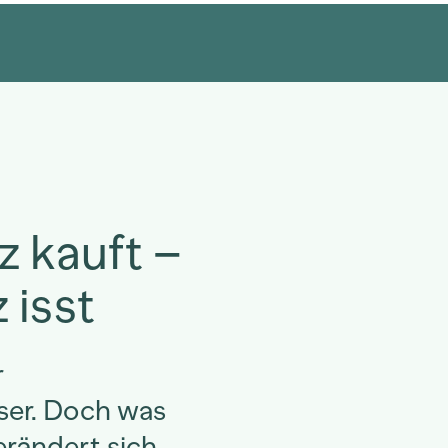
 kauft –
 isst
r
ser. Doch was
erändert sich