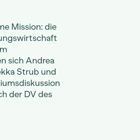
me Mission: die
ungswirtschaft
Am
en sich Andrea
bekka Strub und
diumsdiskussion
ich der DV des