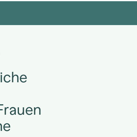
iche
Frauen
he