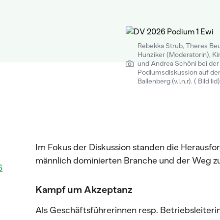
Rebekka Strub, Theres Beut
Hunziker (Moderatorin), Ki
und Andrea Schöni bei der
Podiumsdiskussion auf d
Ballenberg (v.l.n.r). ( Bild lid)
Im Fokus der Diskussion standen die Herausford
männlich dominierten Branche und der Weg z
6
Kampf um Akzeptanz
Als Geschäftsführerinnen resp. Betriebsleiterin