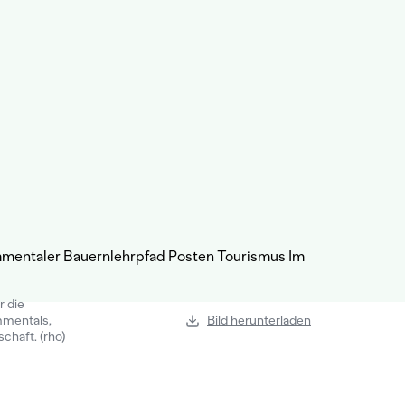
r die
mmentals,
Bild herunterladen
chaft. (rho)