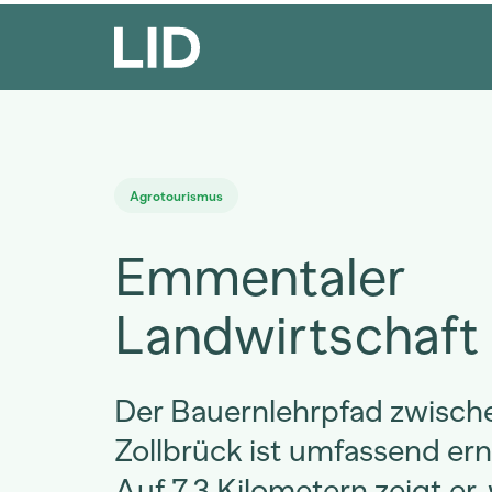
Agrotourismus
Emmentaler
Landwirtschaft
Der Bauernlehrpfad zwisch
Zollbrück ist umfassend er
Auf 7,3 Kilometern zeigt er, w