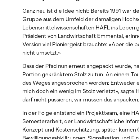
Ganz neu ist die Idee nicht: Bereits 1991 war d
Gruppe aus dem Umfeld der damaligen Hochsch
Lebensmittelwissenschaften HAFL ins Leben g
Präsident von Landwirtschaft Emmental, erinne
Version viel Pioniergeist brauchte: «Aber die b
nicht umsetzt.»
Dass der Pfad nun erneut angepackt wurde, ha
Portion gekränktem Stolz zu tun. An einem Tou
des Weges angesprochen worden: Entweder er
mich doch ein wenig im Stolz verletzt», sagte H
darf nicht passieren, wir müssen das anpacken
In der Folge entstand ein Projektteam, eine H
Semesterarbeit, der Landwirtschaftliche Infor
Konzept und Kostenschätzung, später kamen
Bewilligungsabklärungen, Signalisation und Fi