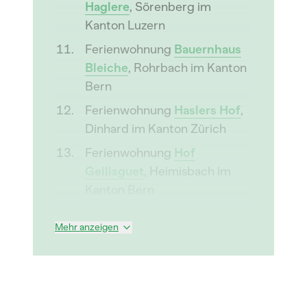
Haglere
, Sörenberg im
Kanton Luzern
Ferienwohnung
Bauernhaus
Bleiche
, Rohrbach im Kanton
Bern
Ferienwohnung
Haslers Hof
,
Dinhard im Kanton Zürich
Ferienwohnung
Hof
Geilisguet
, Heimisbach im
Kanton Bern
Mehr anzeigen