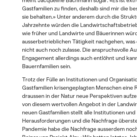
meint Jacqueline Bachmann sogar: «Es ist ex
Gastfamilien zu finden, deshalb sind mir die b
sie behalten.» Unter anderem durch die Struk
Jahrzehnte würden die Landwirtschaftsbetrieb
wie früher und Landwirte und Bäuerinnen würd
ausserbetrieblichen Tätigkeit nachgehen, was 
nicht auch noch zulasse. Die anspruchsvolle Auf
Engagement allerdings auch entlöhnt und kan
Bauernfamilien sein.
Trotz der Fülle an Institutionen und Organisat
Gastfamilien krisengeplagten Menschen eine R
draussen in der Natur neue Perspektiven auf
von diesem wertvollen Angebot in der Landwirt
neuen Gastfamilien stellt alle Institutionen un
Herausforderungen und die Nachfrage überstei
Pandemie habe die Nachfrage ausserdem noch e