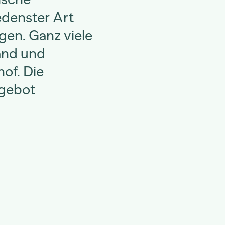
edenster Art
gen. Ganz viele
and und
hof. Die
ngebot