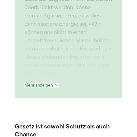
überbrückt werden, könne
niemand garantieren, dass dies
dann saubere Energie sei: «Wir
können uns nicht in einen
umweltfreundlichen Mantel hüllen,
wenn der ökologische Fussabdruck
dieses drohenden Importstroms
etwas anderes sagt», argumentiert
der Landwirt.
Mehr anzeigen
Gesetz ist sowohl Schutz als auch
Chance