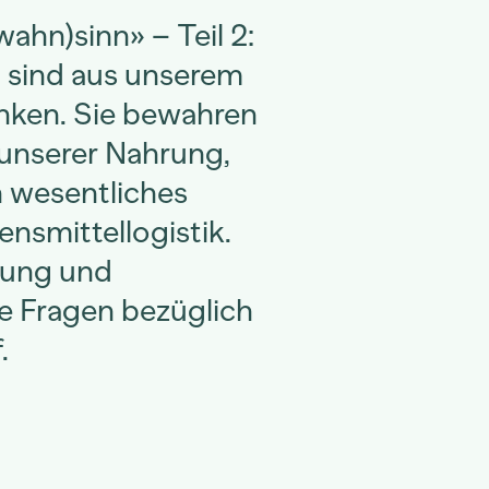
ahn)sinn» – Teil 2:
 sind aus unserem
nken. Sie bewahren
 unserer Nahrung,
n wesentliches
nsmittellogistik.
zung und
e Fragen bezüglich
.