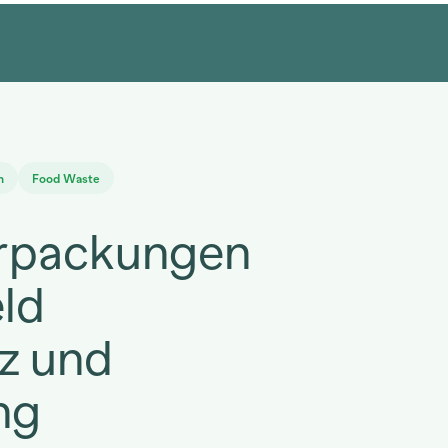
n
Food Waste
erpackungen
ld
z und
ng