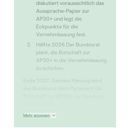
diskutiert voraussichtlich das
Aussprache-Papier zur
AP30+ und legt die
Eckpunkte für die
Vernehmlassung fest.
Hälfte 2026 Der Bundesrat
plant, die Botschaft zur
AP30+ in die Vernehmlassung
zu schicken.
Ende 2027: Gemäss Planung wird
der Bundesrat dem Parlament die
Botschaft zur AP30+ zur Beratung
unterbreiten.
Mehr anzeigen