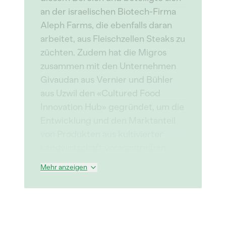
an der israelischen Biotech-Firma
Aleph Farms, die ebenfalls daran
arbeitet, aus Fleischzellen Steaks zu
züchten. Zudem hat die Migros
zusammen mit den Unternehmen
Givaudan aus Vernier und Bühler
aus Uzwil den «Cultured Food
Innovation Hub» gegründet, um die
Entwicklung und den Marktanteil
von Produkten aus kultivierter
Landwirtschaft voranzutreiben.
Mehr anzeigen