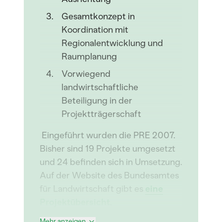
Gesamtkonzept in
Koordination mit
Regionalentwicklung und
Raumplanung
Vorwiegend
landwirtschaftliche
Beteiligung in der
Projektträgerschaft
Eingeführt wurden die PRE 2007.
Bisher sind 19 Projekte umgesetzt
und 24 befinden sich in Umsetzung.
Auf der Website des Bundesamtes
für Landwirtschaft gibt es
eine
Projektübersicht
.
Mehr anzeigen