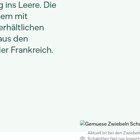
g ins Leere. Die
llem mit
erhältlichen
aus den
r Frankreich.
Aktuell ist bei den Zwiebel
Schalotten fast nur Impor