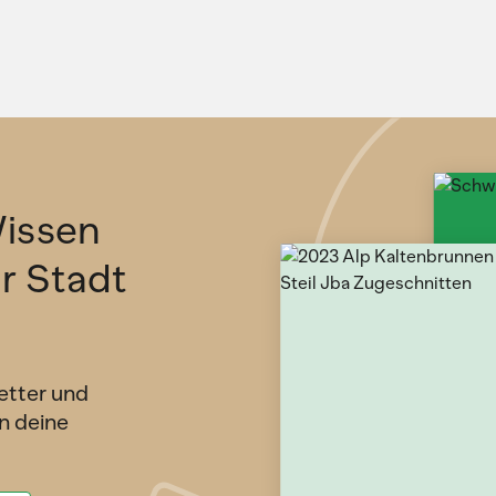
issen
ür Stadt
etter und
n deine