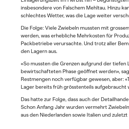
Einlagerungszeit im Herbst hin – begünstigten
insbesondere von Falschem Mehltau. Hinzu k
schlechtes Wetter, was die Lage weiter versch
Die Folge: Viele Zwiebeln mussten mit grosse
werden, was erhebliche Mehrkosten für Produ
Packbetriebe verursachte. Und trotz aller Bemü
den Lagern aus.
«So mussten die Grenzen aufgrund der tiefen 
bewirtschafteten Phase geöffnet werden», sag
Restmengen noch verfügbar gewesen, aber: «
Lager bereits früh grösstenteils aufgebraucht
Das hatte zur Folge, dass auch der Detailhandel
Schon Anfang Jahr wurden vermehrt Zwiebeln 
aus den Niederlanden sowie Italien und zuletz