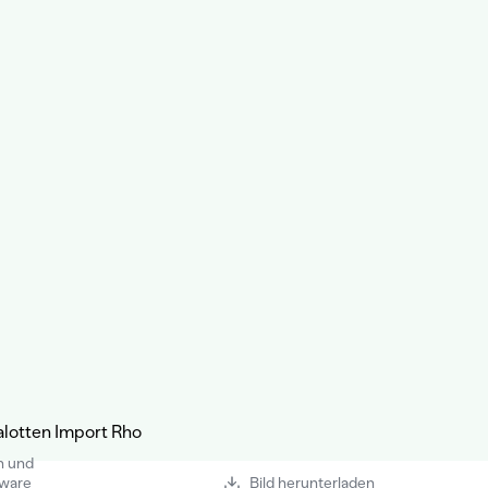
n und
tware
Bild herunterladen