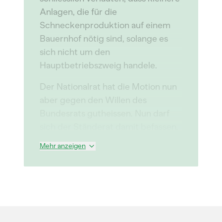
Anlagen, die für die
Schneckenproduktion auf einem
Bauernhof nötig sind, solange es
sich nicht um den
Hauptbetriebszweig handele.
Der Nationalrat hat die Motion nun
aber gegen den Willen des
Bundesrats gutheissen. Nun darf
sich der Ständerat damit befassen.
Mehr anzeigen