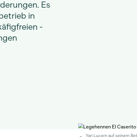
rderungen. Es
etrieb in
äfigfreien -
ungen
Yari Lucern auf seinem Betr