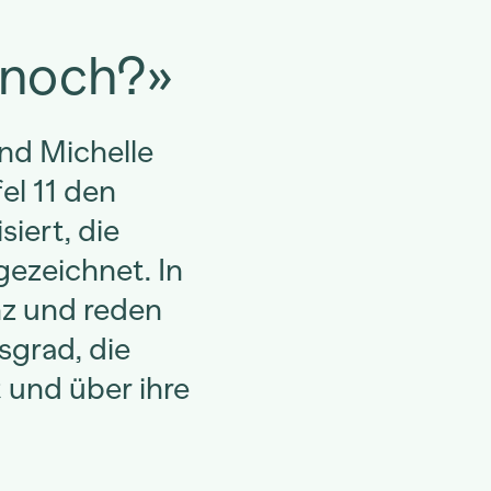
 noch?»
und Michelle
el 11 den
iert, die
ezeichnet. In
anz und reden
grad, die
 und über ihre