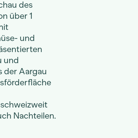
Schau des
on über 1
mit
üse- und
räsentierten
u und
ss der Aargau
tsförderfläche
 schweizweit
auch Nachteilen.