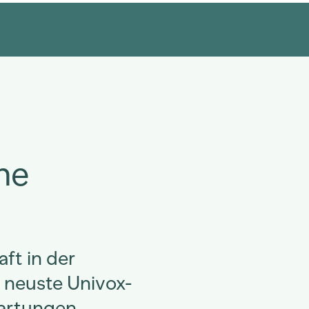
he
ft in der
e neuste Univox-
wartungen