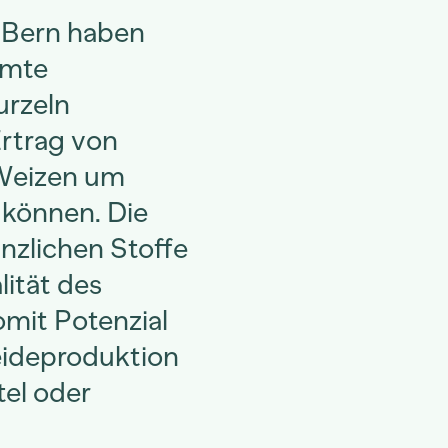
 Bern haben
mmte
urzeln
rtrag von
Weizen um
 können. Die
anzlichen Stoffe
ität des
mit Potenzial
reideproduktion
el oder