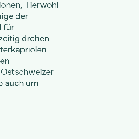
sionen, Tierwohl
nige der
 für
zeitig drohen
terkapriolen
nen
 Ostschweizer
lb auch um