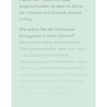
anspruchsvoller, ist aber im Sinne
der Umwelt und Qualität absolut
richtig.
Wo sehen Sie die Schweizer
Essiggurke in zehn Jahren?
Ich erwarte keine dramatischen
Wachstumsschübe, aber wer weiss
– die Zukunft kann immer
Überraschungen bereithalten. Mein
Ziel ist es, die aktuelle Anbaufläche
zumindest zu halten und im Idealfall
weiter auszubauen. Die Nachfrage
nach regional produzierten
Lebensmitteln wächst – das stimmt
uns optimistisch.