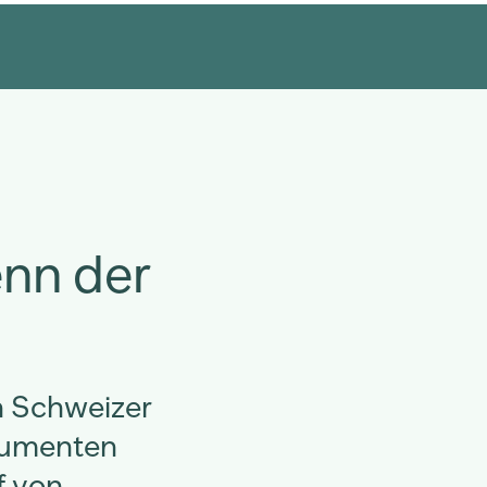
enn der
n Schweizer
sumenten
f von