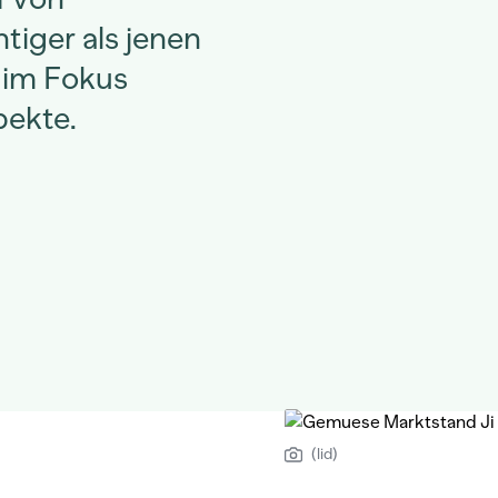
tiger als jenen
n im Fokus
pekte.
(lid)