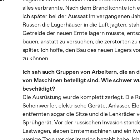
alles verbrannte. Nach dem Brand konnte ich e
ich später bei der Aussaat im vergangenen Ja
Russen die Lagerhäuser in die Luft jagten, stah
Getreide der neuen Ernte lagern musste, entsc
bauen, anstatt zu versuchen, die zerstörten zu r
später. Ich hoffe, den Bau des neuen Lagers v
zu können.
Ich sah auch Gruppen von Arbeitern, die an 
von Maschinen beteiligt sind. Wie schwer w
beschädigt?
Die Ausrüstung wurde komplett zerlegt. Die R
Scheinwerfer, elektrische Geräte, Anlasser, El
entfernten sogar die Sitze und die Lenkräder
Sprühgerät. Vor der russischen Invasion stand
Lastwagen, sieben Erntemaschinen und ein Kve
wenige Tage vor der Invasion bezahlt habe. Ich