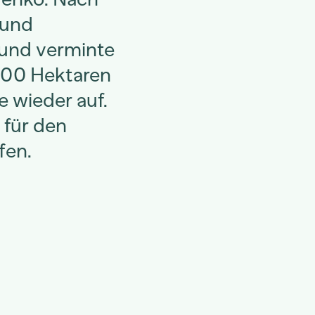
 und
e und verminte
000 Hektaren
e wieder auf.
 für den
fen.