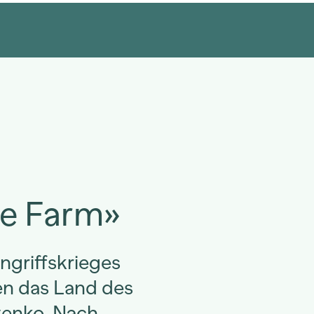
g
ie Farm»
ngriffskrieges
en das Land des
venko. Nach