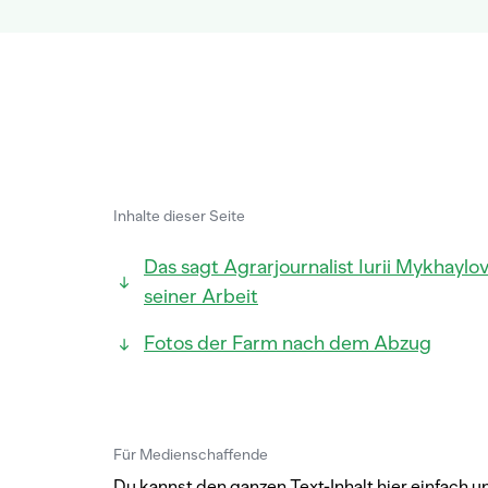
Inhalte dieser Seite
Das sagt Agrarjournalist Iurii Mykhaylov
seiner Arbeit
Fotos der Farm nach dem Abzug
Für Medienschaffende
Du kannst den ganzen Text-Inhalt hier einfach u