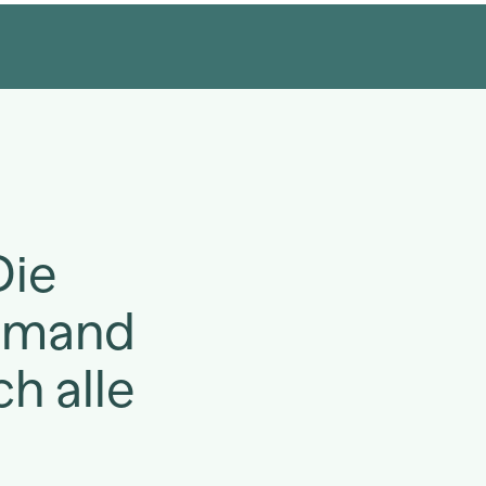
Die
iemand
h alle