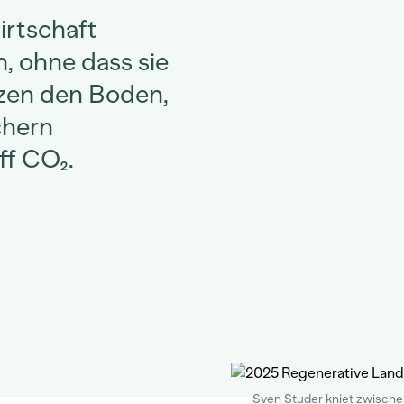
rtschaft
, ohne dass sie
tzen den Boden,
chern
ff CO₂.
Sven Studer kniet zwisch