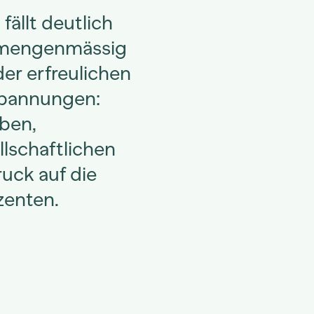
fällt deutlich
– mengenmässig
der erfreulichen
 Spannungen:
ben,
lschaftlichen
uck auf die
zenten.