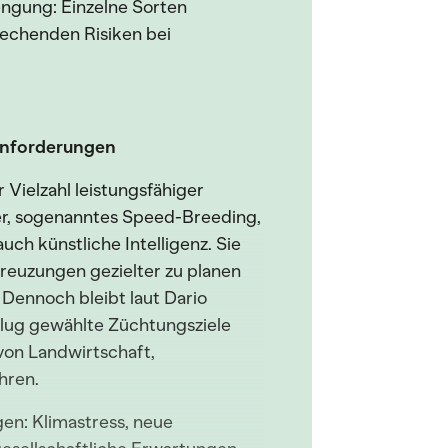
engung: Einzelne Sorten
rechenden Risiken bei
Anforderungen
Vielzahl leistungsfähiger
r, sogenanntes Speed-Breeding,
h künstliche Intelligenz. Sie
 Kreuzungen gezielter zu planen
. Dennoch bleibt laut Dario
klug gewählte Züchtungsziele
von Landwirtschaft,
hren.
gen: Klimastress, neue