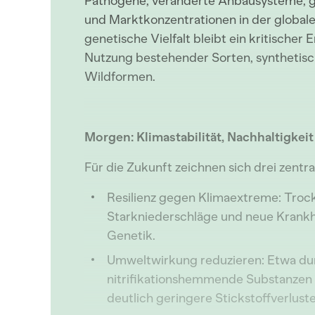
Pathogene, veränderte Anbausysteme, g
und Marktkonzentrationen in der global
genetische Vielfalt bleibt ein kritischer 
Nutzung bestehender Sorten, synthetis
Wildformen.
Morgen: Klimastabilität, Nachhaltigkei
Für die Zukunft zeichnen sich drei zentr
Resilienz gegen Klimaextreme: Trock
Starkniederschläge und neue Krankh
Genetik.
Umweltwirkung reduzieren: Etwa du
nitrifikationshemmende Substanzen 
deutlich geringere Stickstoffverluste