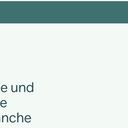
e und
ie
anche