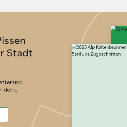
issen
ür Stadt
etter und
n deine