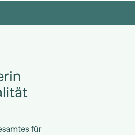
erin
lität
esamtes für