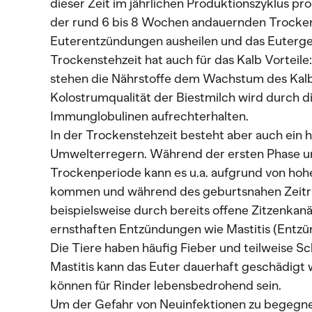
dieser Zeit im jährlichen Produktionszyklus pr
der rund 6 bis 8 Wochen andauernden Trockens
Euterentzündungen ausheilen und das Euterge
Trockenstehzeit hat auch für das Kalb Vorteil
stehen die Nährstoffe dem Wachstum des Kalb
Kolostrumqualität der Biestmilch wird durch d
Immunglobulinen aufrechterhalten.
In der Trockenstehzeit besteht aber auch ein 
Umwelterregern. Während der ersten Phase un
Trockenperiode kann es u.a. aufgrund von hoh
kommen und während des geburtsnahen Zeitr
beispielsweise durch bereits offene Zitzenkanä
ernsthaften Entzündungen wie Mastitis (Entzü
Die Tiere haben häufig Fieber und teilweise S
Mastitis kann das Euter dauerhaft geschädigt
können für Rinder lebensbedrohend sein.
Um der Gefahr von Neuinfektionen zu begegne