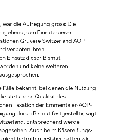
, war die Aufregung gross: Die
mgehend, den Einsatz dieser
isationen Gruyère Switzerland AOP
nd verboten ihren
n Einsatz dieser Bismut-
 geworden und keine weiteren
 ausgesprochen.
e Fälle bekannt, bei denen die Nutzung
die stets hohe Qualität des
ichen Taxation der Emmentaler-AOP-
gung durch Bismut festgestellt», sagt
witzerland. Entsprechend werde
r abgesehen. Auch beim Käsereifungs-
nicht betroffen: «Bisher hatten wir