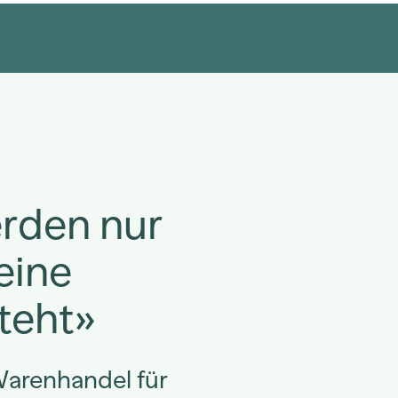
erden nur
eine
teht»
Warenhandel für