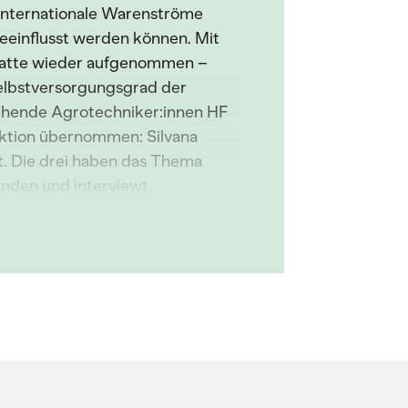
 internationale Warenströme
eeinflusst werden können. Mit
ebatte wieder aufgenommen –
elbstversorgungsgrad der
gehende Agrotechniker:innen HF
uktion übernommen: Silvana
tt. Die drei haben das Thema
nden und interviewt.