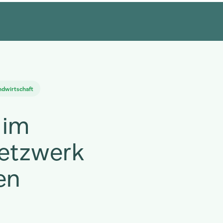
ndwirtschaft
 im
etzwerk
en