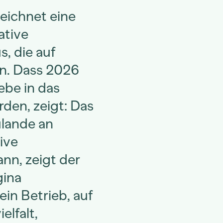
eichnet eine
ative
, die auf
en. Dass 2026
ebe in das
den, zeigt: Das
lande an
ive
nn, zeigt der
gina
in Betrieb, auf
lfalt,