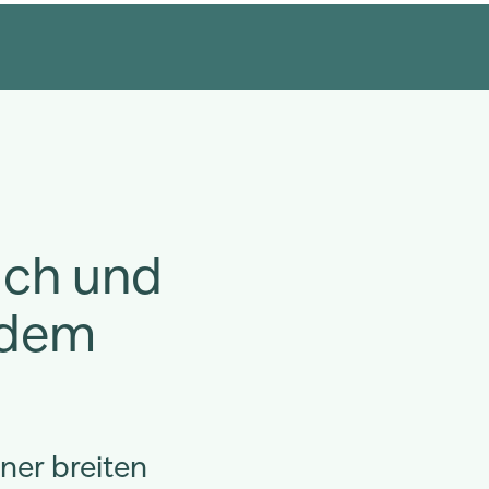
sch und
 dem
ner breiten