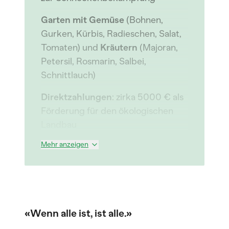
Garten mit Gemüse
(Bohnen,
Gurken, Kürbis, Radieschen, Salat,
Tomaten) und
Kräutern
(Majoran,
Petersil, Rosmarin, Salbei,
Schnittlauch)
Direktzahlungen
: zirka 5000 € als
Förderung für den ökologischen
Landbau
Mehr anzeigen
«Wenn alle ist, ist alle.»