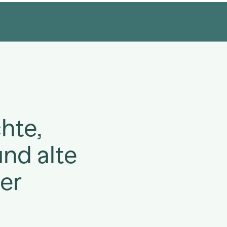
hte,
nd alte
der