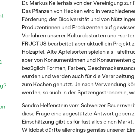
Dr. Markus Kellerhals von der Vereinigung zu
Das Pflanzen von Hecken wird in verschiedene
ht
Förderung der Biodiversität und von Nützlingen
Produzentinnen und Produzenten auf gewisses 
Vorfahren unserer Kulturobstarten und -sorten 
FRUCTUS bearbeitet aber aktuell ein Projekt zu
Holzapfel. Alte Apfelsorten spielen als Tafelf
aber von Konsumentinnen und Konsumenten ges
n
bezüglich Formen, Farben, Geschmacksnuance
wurden und werden auch für die Verarbeitung 
zum Kochen genutzt. Je nach Verwendung könn
ng?
werden, so auch in der Spitzengastronomie, w
Sandra Helfenstein vom Schweizer Bauernverb
on
diese Frage eine abgestützte Antwort geben 
Einschätzung gibt es für fast alles einen Mark
Wildobst dürfte allerdings gemäss unserer Ein