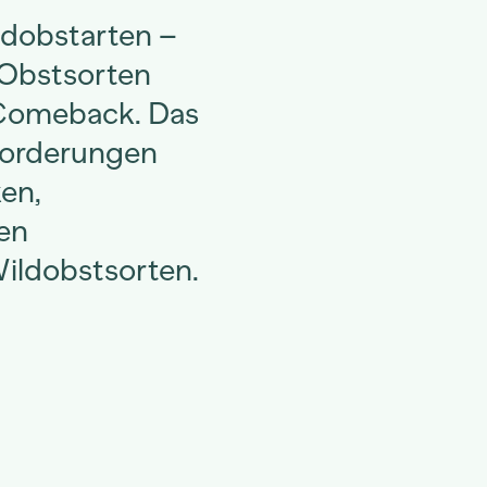
dobstarten –
e Obstsorten
 Comeback. Das
forderungen
en,
en
ildobstsorten.