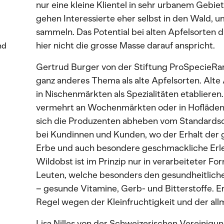
nur eine kleine Klientel in sehr urbanem Gebie
gehen Interessierte eher selbst in den Wald, 
sammeln. Das Potential bei alten Apfelsorten d
hier nicht die grosse Masse darauf anspricht.
nd
Gertrud Burger von der Stiftung ProSpecieRar
ganz anderes Thema als alte Apfelsorten. Alte 
in Nischenmärkten als Spezialitäten etablieren.
vermehrt an Wochenmärkten oder in Hofläden 
sich die Produzenten abheben vom Standardso
bei Kundinnen und Kunden, wo der Erhalt der ge
Erbe und auch besondere geschmackliche Erle
Wildobst ist im Prinzip nur in verarbeiteter Fo
Leuten, welche besonders den gesundheitlic
– gesunde Vitamine, Gerb- und Bitterstoffe. E
Regel wegen der Kleinfruchtigkeit und der all
Lisa Nilles von der Schweizerischen Vereinigun