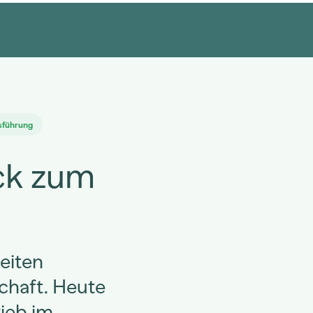
führung
ck zum
eiten
chaft. Heute
rieb im