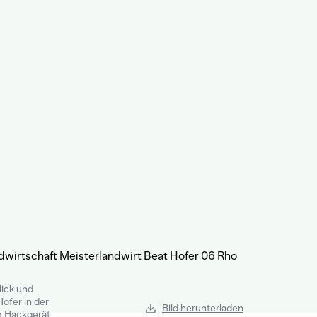
ick und
ofer in der
Bild herunterladen
m Hackgerät