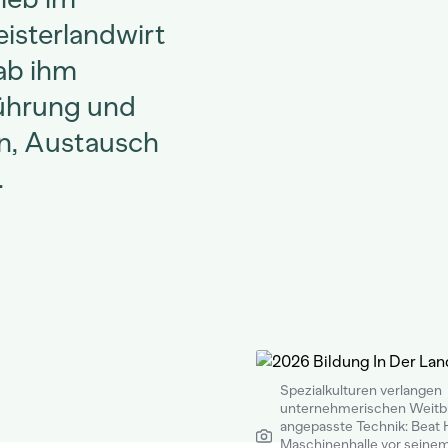
isterlandwirt
gab ihm
führung und
en, Austausch
.
Spezialkulturen verlangen
unternehmerischen Weitbl
angepasste Technik: Beat H
Maschinenhalle vor seine