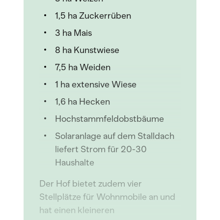
1,5 ha Zuckerrüben
3 ha Mais
8 ha Kunstwiese
7,5 ha Weiden
1 ha extensive Wiese
1,6 ha Hecken
Hochstammfeldobstbäume
Solaranlage auf dem Stalldach
liefert Strom für 20-30
Haushalte
Der Hof bietet zudem vier
Stellplätze für Wohnmobile an und
hat einen kleineren