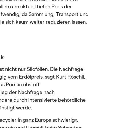
llem am aktuell tiefen Preis der
aufwendig, da Sammlung, Transport und
ie sich kaum weiter reduzieren lassen.
ck
 nicht nur Silofolien. Die Nachfrage
ig vom Erdölpreis, sagt Kurt Röschli.
us Primärrohstoff
stieg der Nachfrage nach
ndere durch intensivierte behördliche
ünstigt werde.
Recycler in ganz Europa schwierig»,
 Energie und Umwelt beim Schweizer