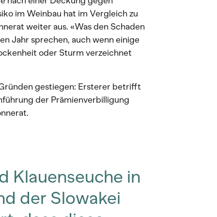
ge nach einer Deckung gegen
isiko im Weinbau hat im Vergleich zu
nnerat weiter aus. «Was den Schaden
gen Jahr sprechen, auch wenn einige
ockenheit oder Sturm verzeichnet
ründen gestiegen: Ersterer betrifft
nführung der Prämienverbilligung
nnerat.
nd Klauenseuche in
nd der Slowakei