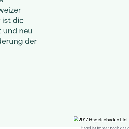
weizer
ist die
t und neu
derung der
Hagel ist immer noch das 