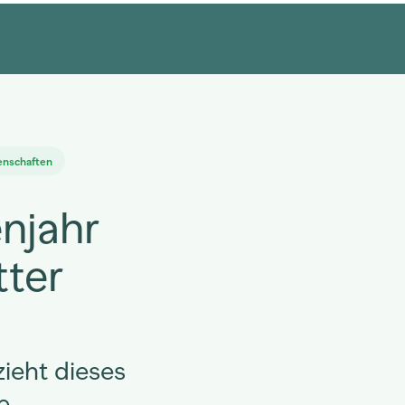
nschaften
njahr
tter
ieht dieses
e