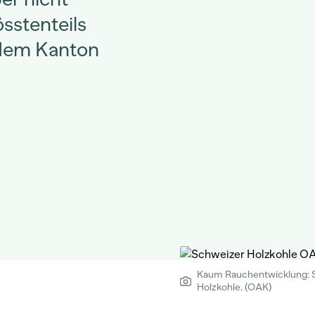
össtenteils
s dem Kanton
Kaum Rauchentwicklung: 
Holzkohle. (OAK)