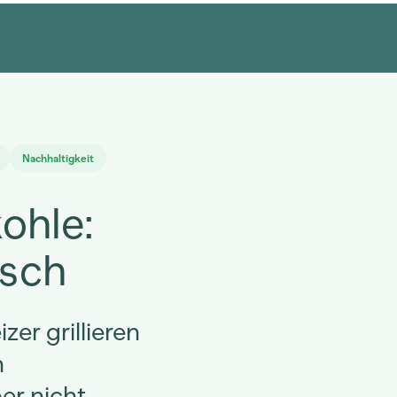
Nachhaltigkeit
ohle:
isch
er grillieren
n
er nicht