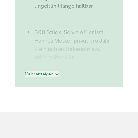
ungekühlt lange haltbar
300 Stück: So viele Eier isst
Hannes Messer privat pro Jahr
– ein echtes Bekenntnis zu
seinem Produkt
Mehr anzeigen