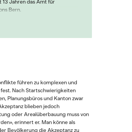
it 13 Jahren das Amt für
ns Bern.
nflikte führen zu komplexen und
 fest. Nach Startschwierigkeiten
en, Planungsbüros und Kanton zwar
 Akzeptanz blieben jedoch
tung oder Arealüberbauung muss von
en», erinnert er. Man könne als
er Bevölkerung die Akzeptanz zu