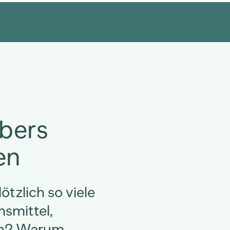
übers
en
tzlich so viele
smittel,
gen? Warum