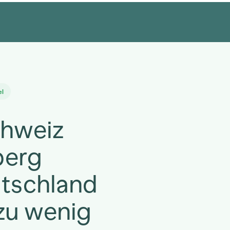
el
chweiz
berg
utschland
zu wenig