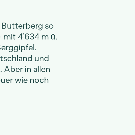
 Butterberg so
 mit 4’634 m ü.
erggipfel.
utschland und
 Aber in allen
teuer wie noch